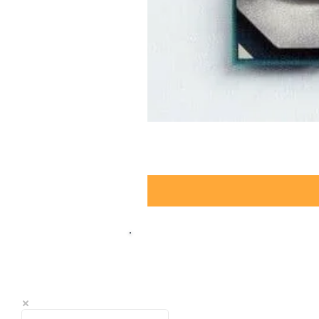
Pcyservidores.co s.a.s
Calle 106 # 56 - 62 Oficina 706 Ed
Torre 3 - Barrio Pasadena Bogot
CP 111211 Tel: (+57 300) 259 9470 - (