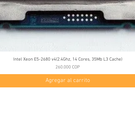
Vista rápida
Intel Xeon E5-2680 v4(2.4Ghz, 14 Cores, 35Mb L3 Cache)
Precio
260.000 COP
Agregar al carrito
Servicio Al Cliente
ificio Grupo 7
Contactenos
á, Colombia
Políticas
+57 1)