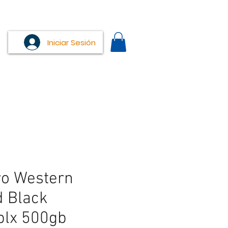
Iniciar Sesión
ro Western
d Black
lx 500gb