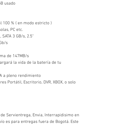
0GB usado
l 100 % ( en modo estricto )
olas, PC etc.
, SATA 3 GB/s, 2.5"
 Gb/s
xima de 147MB/s
rgará la vida de la batería de tu
BA a pleno rendimiento
 Portátil, Escritorio, DVR, XBOX, o solo
 de Servientrega, Envia, Interrapidisimo en
nvío es para entregas fuera de Bogotá. Este