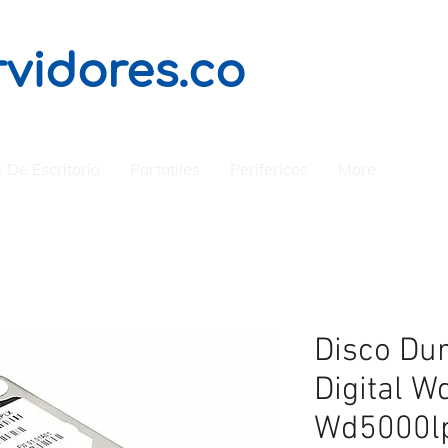
vidores.co
 De Escritorio
Portatiles
Perifericos
More
Disco Du
Digital W
Wd5000lp