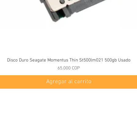
Vista rápida
Disco Duro Seagate Momentus Thin St500lm021 500gb Usado
Precio
65.000 COP
Agregar al carrito
Servicio Al Cliente
ificio Grupo 7
Contactenos
á, Colombia
Políticas
+57 1)